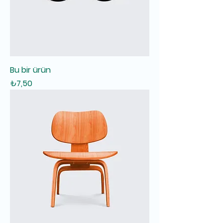
Bu bir ürün
Fiyat
₺7,50