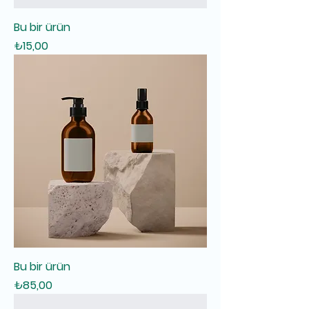
Bu bir ürün
Fiyat
₺15,00
Bu bir ürün
Fiyat
₺85,00