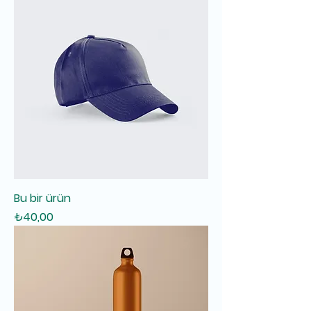
Bu bir ürün
Fiyat
₺40,00